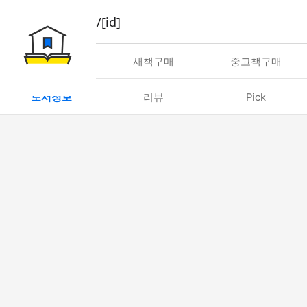
book/rent/[id]
대여
새책구매
중고책구매
도서정보
리뷰
Pick