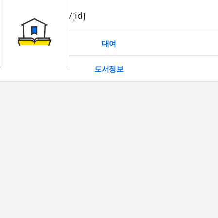
book/rent/[id]
대여
도서정보