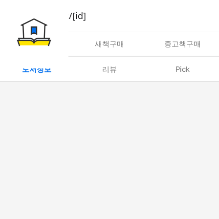
book/rent/[id]
대여
새책구매
중고책구매
도서정보
리뷰
Pick