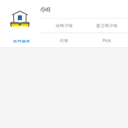
book/rent/[id]
대여
새책구매
중고책구매
도서정보
리뷰
Pick