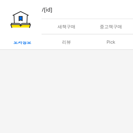
book/rent/[id]
대여
새책구매
중고책구매
도서정보
리뷰
Pick