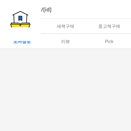
book/rent/[id]
대여
새책구매
중고책구매
도서정보
리뷰
Pick