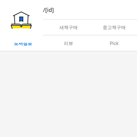
book/rent/[id]
대여
새책구매
중고책구매
도서정보
리뷰
Pick