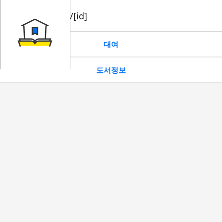
book/rent/[id]
대여
도서정보