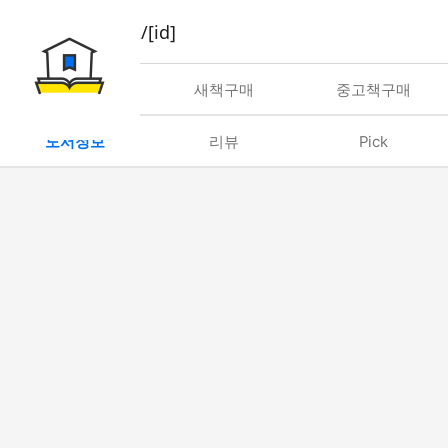
book/rent/[id]
대여
새책구매
중고책구매
도서정보
리뷰
Pick