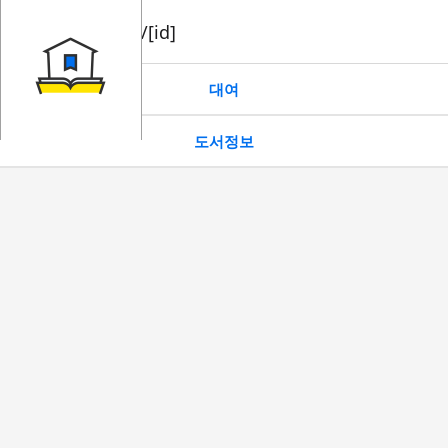
book/rent/[id]
대여
도서정보