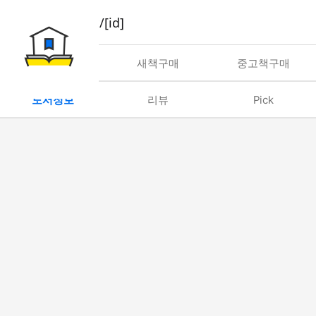
book/rent/[id]
대여
새책구매
중고책구매
도서정보
리뷰
Pick