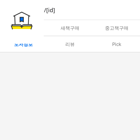
book/rent/[id]
대여
새책구매
중고책구매
도서정보
리뷰
Pick