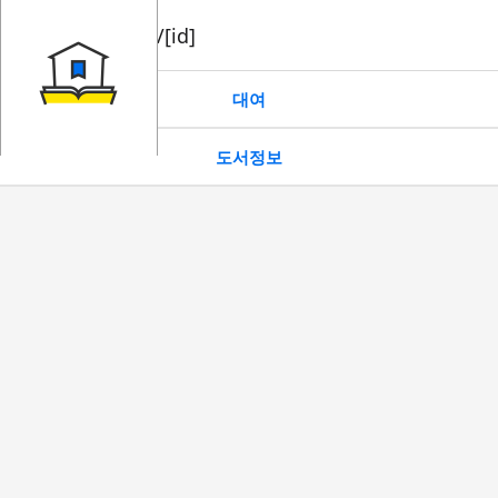
book/rent/[id]
대여
도서정보