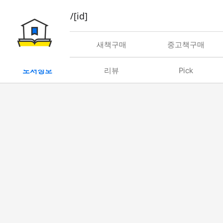
book/rent/[id]
대여
새책구매
중고책구매
도서정보
리뷰
Pick