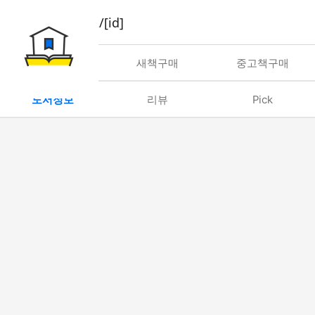
book/rent/[id]
대여
새책구매
중고책구매
도서정보
리뷰
Pick