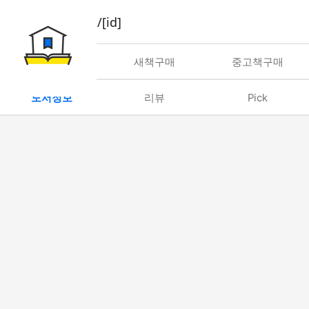
book/rent/[id]
대여
새책구매
중고책구매
도서정보
리뷰
Pick