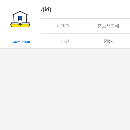
book/rent/[id]
대여
새책구매
중고책구매
도서정보
리뷰
Pick