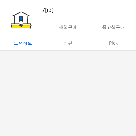
book/rent/[id]
대여
새책구매
중고책구매
도서정보
리뷰
Pick