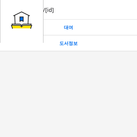
book/rent/[id]
대여
도서정보