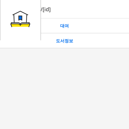
book/rent/[id]
대여
도서정보