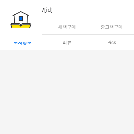
book/rent/[id]
대여
새책구매
중고책구매
도서정보
리뷰
Pick