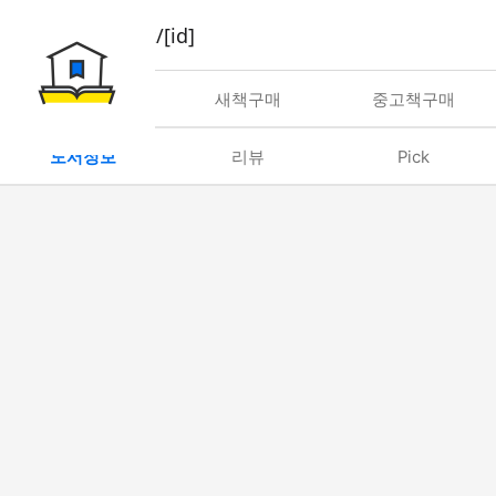
book/rent/[id]
대여
새책구매
중고책구매
도서정보
리뷰
Pick