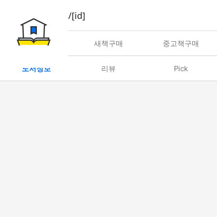
book/rent/[id]
대여
새책구매
중고책구매
도서정보
리뷰
Pick