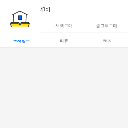
book/rent/[id]
대여
새책구매
중고책구매
도서정보
리뷰
Pick