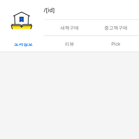
book/rent/[id]
대여
새책구매
중고책구매
도서정보
리뷰
Pick