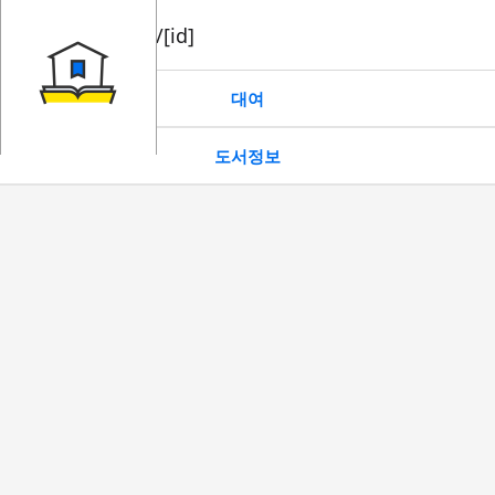
book/rent/[id]
대여
도서정보