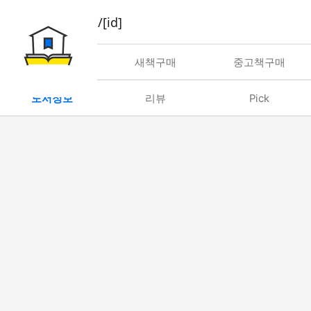
book/rent/[id]
대여
새책구매
중고책구매
도서정보
리뷰
Pick