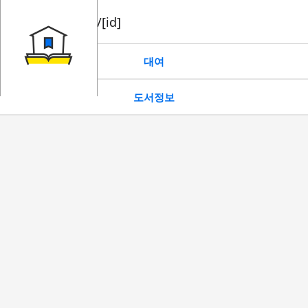
book/rent/[id]
대여
도서정보