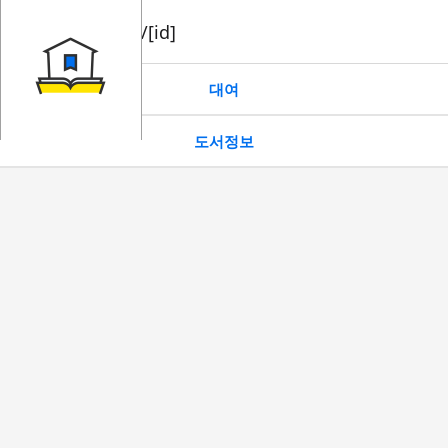
book/rent/[id]
대여
도서정보