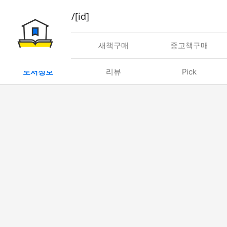
book/rent/[id]
대여
새책구매
중고책구매
도서정보
리뷰
Pick