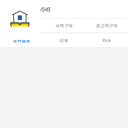
book/rent/[id]
대여
새책구매
중고책구매
도서정보
리뷰
Pick