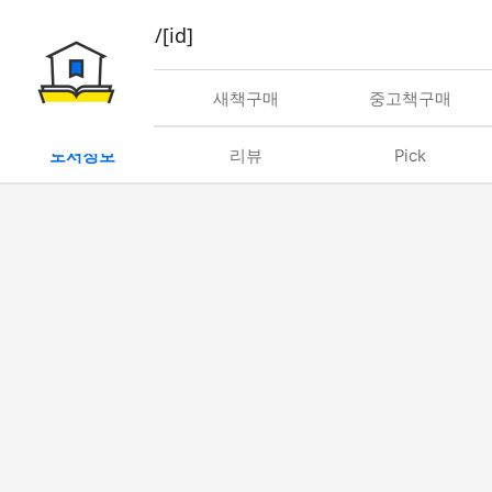
book/rent/[id]
대여
새책구매
중고책구매
도서정보
리뷰
Pick