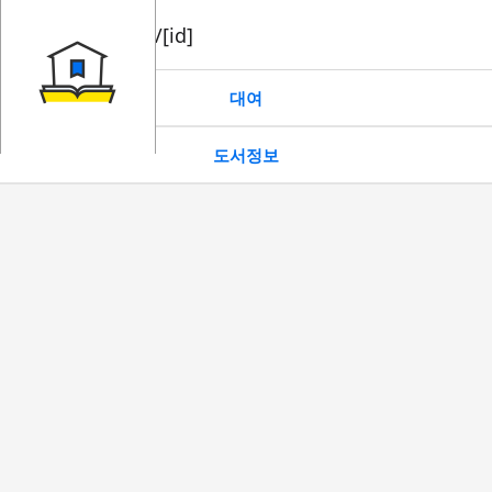
book/rent/[id]
대여
도서정보