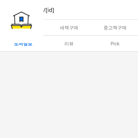
book/rent/[id]
대여
새책구매
중고책구매
도서정보
리뷰
Pick