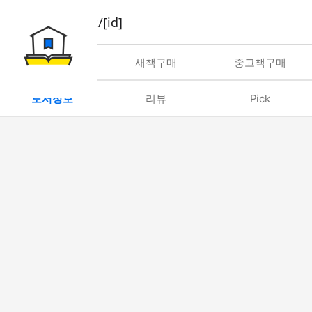
book/rent/[id]
대여
새책구매
중고책구매
도서정보
리뷰
Pick