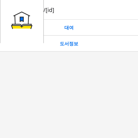
book/rent/[id]
대여
도서정보