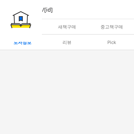
book/rent/[id]
대여
새책구매
중고책구매
도서정보
리뷰
Pick