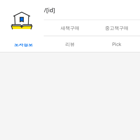
book/rent/[id]
대여
새책구매
중고책구매
도서정보
리뷰
Pick