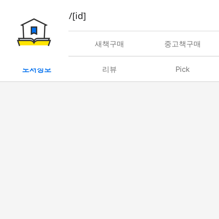
book/rent/[id]
대여
새책구매
중고책구매
도서정보
리뷰
Pick