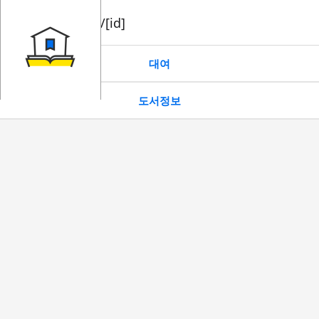
book/rent/[id]
대여
도서정보