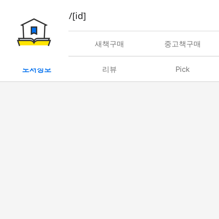
book/rent/[id]
대여
새책구매
중고책구매
도서정보
리뷰
Pick