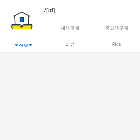
book/rent/[id]
대여
새책구매
중고책구매
도서정보
리뷰
Pick