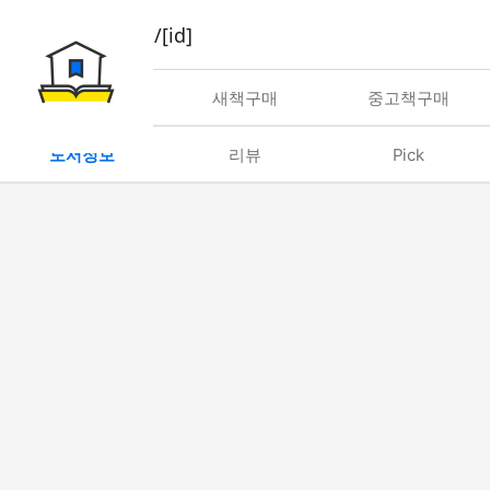
book/rent/[id]
대여
새책구매
중고책구매
도서정보
리뷰
Pick