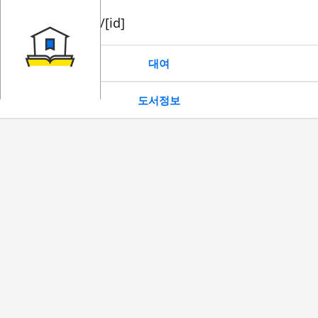
book/rent/[id]
대여
도서정보