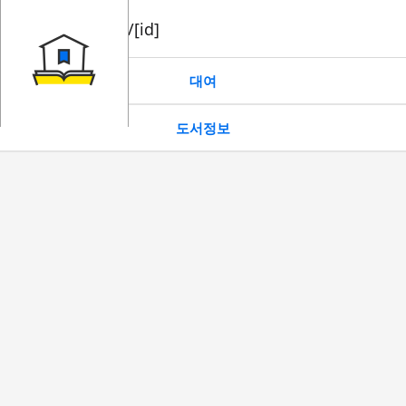
book/rent/[id]
대여
도서정보