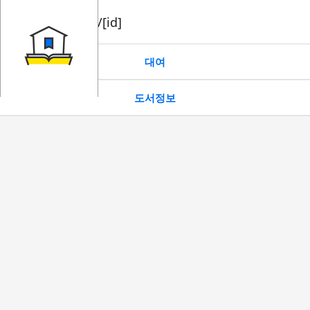
book/rent/[id]
대여
도서정보