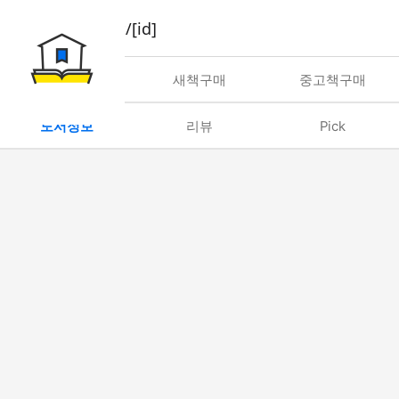
book/rent/[id]
대여
새책구매
중고책구매
도서정보
리뷰
Pick