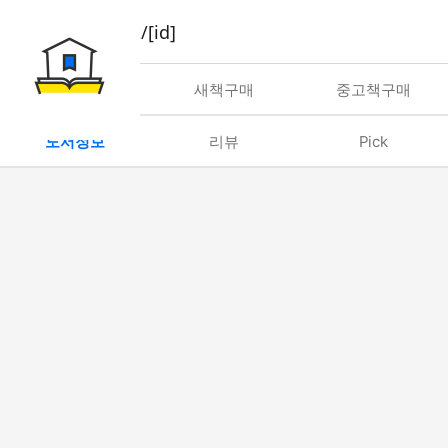
book/rent/[id]
대여
새책구매
중고책구매
도서정보
리뷰
Pick