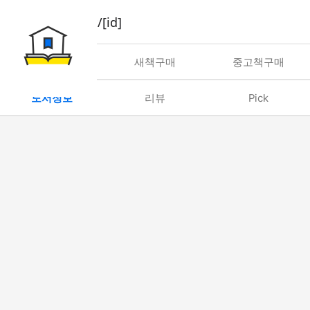
book/rent/[id]
대여
새책구매
중고책구매
도서정보
리뷰
Pick