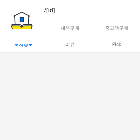
book/rent/[id]
대여
새책구매
중고책구매
도서정보
리뷰
Pick